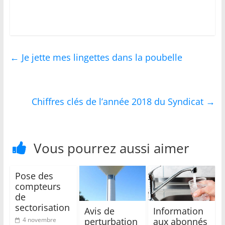
et
du
Tursan
←
Je jette mes lingettes dans la poubelle
Votre
service
Chiffres clés de l’année 2018 du Syndicat
→
de
proximité
Vous pourrez aussi aimer
Pose des
compteurs
de
sectorisation
Avis de
Information
perturbation
aux abonnés
4 novembre