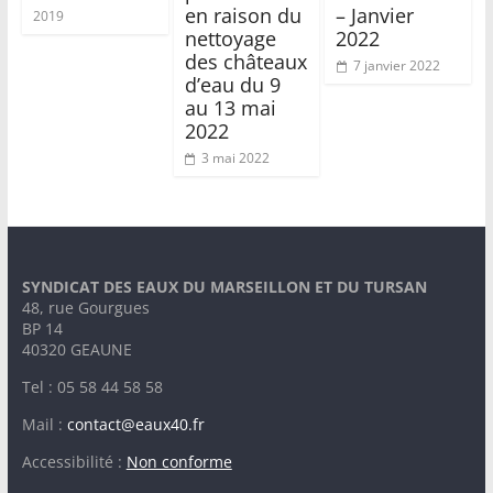
en raison du
– Janvier
2019
nettoyage
2022
des châteaux
7 janvier 2022
d’eau du 9
au 13 mai
2022
3 mai 2022
SYNDICAT DES EAUX DU MARSEILLON ET DU TURSAN
48, rue Gourgues
BP 14
40320 GEAUNE
Tel : 05 58 44 58 58
Mail :
contact@eaux40.fr
Accessibilité :
Non conforme