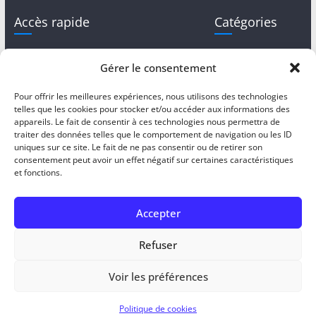
Accès rapide
Catégories
Mentions légales
Assainissement
Gérer le consentement
autonome
Services en ligne
Assainissement
Pour offrir les meilleures expériences, nous utilisons des technologies
Marchés publics
collectif
telles que les cookies pour stocker et/ou accéder aux informations des
appareils. Le fait de consentir à ces technologies nous permettra de
Politique de
Comité syndical
traiter des données telles que le comportement de navigation ou les ID
cookies (UE)
uniques sur ce site. Le fait de ne pas consentir ou de retirer son
Eau potable
consentement peut avoir un effet négatif sur certaines caractéristiques
et fonctions.
Syndicat
Accepter
Refuser
Copyright © 2026
Syndicat des Eaux du Marseillon et du
Tursan
. Tous droits réservés.
Voir les préférences
Theme
ColorMag
par ThemeGrill. Propulsé par
WordPress
.
Politique de cookies