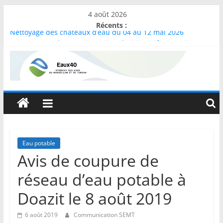
Passer
4 août 2026
au
Récents :
Nettoyage des châteaux d’eau du 04 au 12 mai 2026
contenu
Recrutement d’un gestionnaire administratif au service
abonnés
Canicule : Restriction de l’accueil public
Election du président et des vice-présidents
Syndicat
Séance d’installation du Comité Syndical – 13 mai 2026
des
Eaux
Eau potable
Avis de coupure de
du
réseau d’eau potable à
Marseillon
Doazit le 8 août 2019
6 août 2019
Communication SEMT