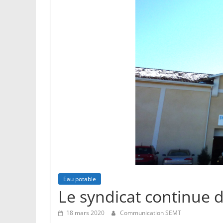
Tursan
Votre
service
de
proximité
Eau potable
Le syndicat continue d
18 mars 2020
Communication SEMT