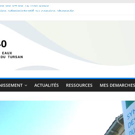
au du 04 au 12 mai 2026
ire administratif au service abonnés
ccueil public
s vice-présidents
mité Syndical – 13 mai 2026
NISSEMENT
ACTUALITÉS
RESSOURCES
MES DEMARCHE