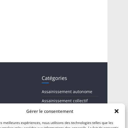
Catégories
Assainissement autonome
Assainissement collectif
Comité syndical
Gérer le consentement
Eau potable
les meilleures expériences, nous utilisons des technologies telles que les
 stocker et/ou accéder aux informations des appareils. Le fait de consentir