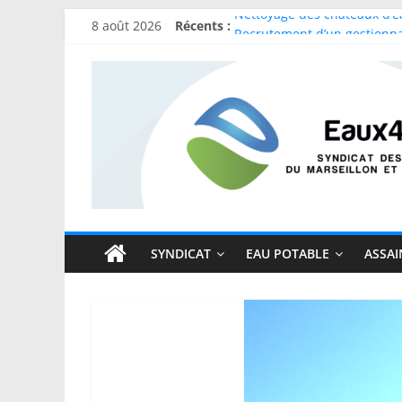
Passer
8 août 2026
Récents :
Nettoyage des châteaux d’e
au
Recrutement d’un gestionna
contenu
Syndicat
Canicule : Restriction de l’a
Election du président et de
Séance d’installation du Co
des
Eaux
du
SYNDICAT
EAU POTABLE
ASSAI
Marseillon
et
du