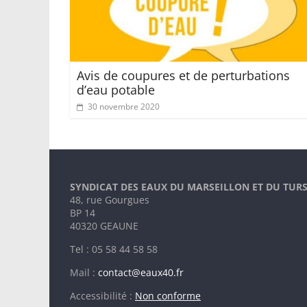
Avis de coupures et de perturbations
d’eau potable
30 novembre 2020
SYNDICAT DES EAUX DU MARSEILLON ET DU TUR
48, rue Gourgues
BP 14
40320 GEAUNE
Tel : 05 58 44 58 58
Mail :
contact@eaux40.fr
Accessibilité :
Non conforme