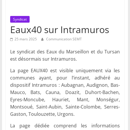
et
du
Syndicat
Eaux40 sur Intramuros
Tursan
25 mars 2025
Communication SEMT
Votre
Le syndicat des Eaux du Marseillon et du Tursan
service
est désormais sur Intramuros.
de
proximité
La page EAUX40 est visible uniquement via les
communes ayant, pour l’instant, adhéré au
dispositif Intramuros : Aubagnan, Audignon, Bas-
Mauco, Bats, Cauna, Doazit, Duhort-Bachen,
Eyres-Moncube, Hauriet, Mant, Monségur,
Montsoué, Saint-Aubin, Sainte-Colombe, Serres-
Gaston, Toulouzette, Urgons.
La page dédiée comprend les informations