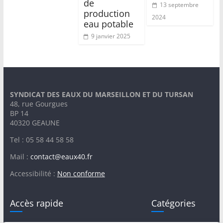
de
13 septembre
production
2024
eau potable
9 janvier 2025
SYNDICAT DES EAUX DU MARSEILLON ET DU TURSAN
48, rue Gourgues
BP 14
40320 GEAUNE
Tel : 05 58 44 58 58
Mail :
contact@eaux40.fr
Accessibilité :
Non conforme
Accès rapide
Catégories