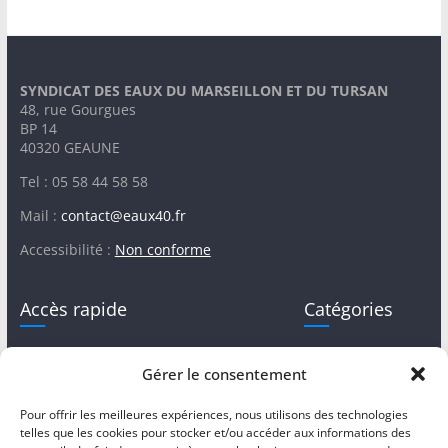
SYNDICAT DES EAUX DU MARSEILLON ET DU TURSAN
48, rue Gourgues
BP 14
40320 GEAUNE
Tel : 05 58 44 58 58
Mail :
contact@eaux40.fr
Accessibilité :
Non conforme
Accès rapide
Catégories
Mentions légales
Assainissement
Gérer le consentement
autonome
Services en ligne
Assainissement
Pour offrir les meilleures expériences, nous utilisons des technologies
Marchés publics
collectif
telles que les cookies pour stocker et/ou accéder aux informations des